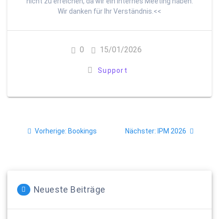
nicht zu erreichen, da wir ein internes Meeting haben.
Wir danken für Ihr Verständnis.<<
0
15/01/2026
Support
Beitragsnavigation
Vorheriger
Nächster
Vorherige:
Bookings
Nächster:
IPM 2026
Beitrag:
Beitrag:
Neueste Beiträge