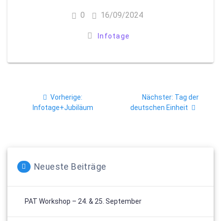
0
16/09/2024
Infotage
Beitragsnavigation
Vorheriger
Nächster
Vorherige:
Nächster:
Tag der
Beitrag:
Beitrag:
Infotage+Jubiläum
deutschen Einheit
Neueste Beiträge
PAT Workshop – 24. & 25. September